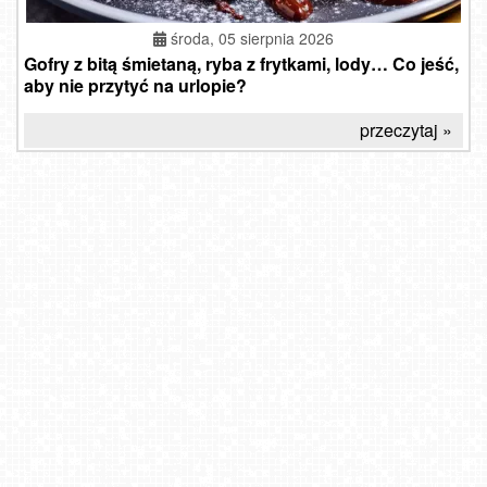
środa, 05 sierpnia 2026
Gofry z bitą śmietaną, ryba z frytkami, lody… Co jeść,
aby nie przytyć na urlopie?
przeczytaj »
STEGNA - nowe ujęcie na plażę NOWOŚĆ
Szczyrk - widok na miasto
Starachowice - Rynek
Schronisko PTTK Orlica
Schronisko PTTK Trzy Korony
Winterpol Karpacz Biały Jar
COS - SKRZYCZNE
Hotel Stok w Wiśle - widok na tor saneczkowy