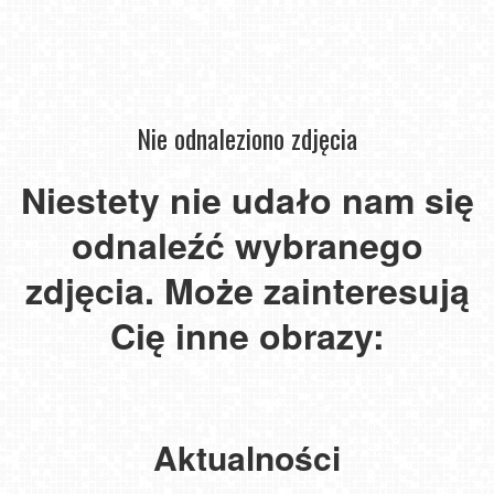
Nie odnaleziono zdjęcia
Instytut
Zdrowia
Niestety nie udało nam się
Sofra
Instytut
Zdrowia
-
odnaleźć wybranego
Sofra
Niechorze
widok
-
Władysławowo
-
na
widok
-
widok
zdjęcia. Może zainteresują
morze
Pszczoły
na
widok
Niechorze
na
-
Śnieżkę
na
-
molo
w
Cię inne obrazy:
Pasieka
w
plażę
latarnia
i
Mielnie
Łysoń
Karpaczu
-
morska
plażę
NOWOŚĆ
NOWOŚĆ
NOWOŚĆ
NOWOŚĆ
NOWOŚĆ
NOWOŚĆ
Aktualności