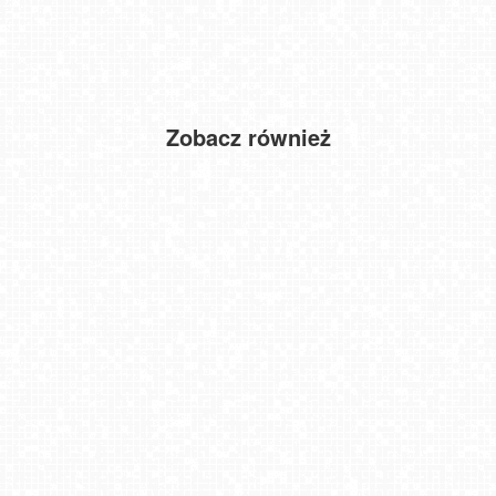
Zobacz również
ŁAZY - widok na plażę
Jurata - widok na plażę NOWOŚĆ
ROGOWO - widok na plażę
Szczyrk - Biały Krzyż
50 najpiękniejszych PLAŻ w Polsce PREMIUM
GLIWICE - widok na Rynek
Kraków - widok na Bramę Floriańską NOWOŚĆ
Kraków - Nowa Huta