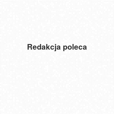
Redakcja poleca
USTKA - widok z pylonu na plażę
MIELNO - widok na promenadę NOWOŚĆ
NOWOŚĆ - Pakiet 6 miesięcy Premium, kup i oglądaj bez reklam
przez 180 dni
Gdańsk - Brzeźno molo
DZIWNÓW - widok na plażę
JAROSŁAWIEC - widok na plażę
Krupówki - widok na deptak
Bielsko-Biała Plac Wojska Polskiego NOWOŚĆ