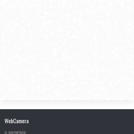
WebCamera
o serwisie