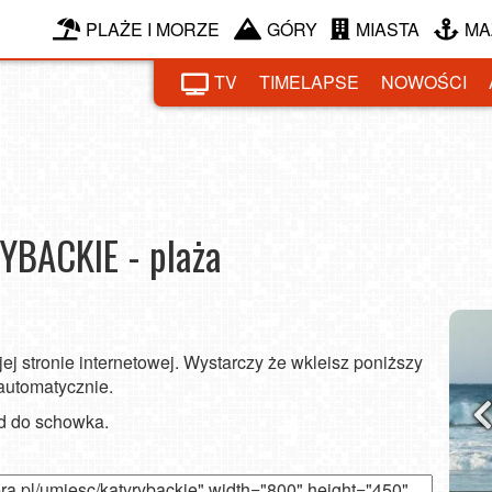
PLAŻE I MORZE
GÓRY
MIASTA
MA
TV
TIMELAPSE
NOWOŚCI
ST
BOB
YBACKIE - plaża
ej stronie internetowej. Wystarczy że wkleisz poniższy
 automatycznie.
od do schowka.
tyk zabiera
Da