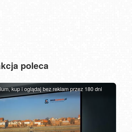
Koz
Ps
Ł
kcja poleca
MIELNO - widok na promenadę NOWOŚĆ
m, kup i oglądaj bez reklam przez 180 dni