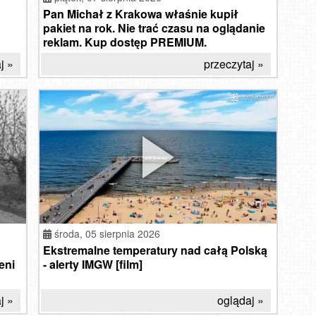
Pan Michał z Krakowa właśnie kupił
pakiet na rok. Nie trać czasu na oglądanie
reklam. Kup dostęp PREMIUM.
j »
przeczytaj »
środa,
05 sierpnia 2026
Ekstremalne temperatury nad całą Polską
eni
- alerty IMGW [film]
HOT
j »
oglądaj »
W
Much