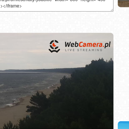
a plaży]
Co oznacza czerwona flaga na plaży?