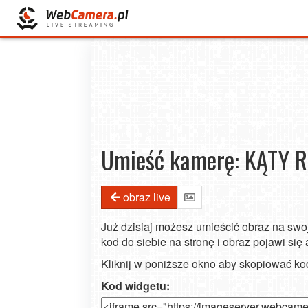
Umieść kamerę: KĄTY R
obraz live
Już dzisiaj możesz umieścić obraz na swoj
kod do siebie na stronę i obraz pojawi się
Kliknij w poniższe okno aby skopiować k
Kod widgetu:
Sztorm uderzył w Mierzeję Wiślaną! Bał