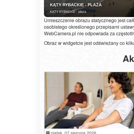
Umieszczenie obrazu statycznego jest ca
osobistego określonego przepisami ustawy
WebCamera.pl nie odpowiada za częstotl
Obraz w widgetcie jest odświeżany co kilk
Zakopane - widok na deptak Krupów
Ak
piątek,
07 sierpnia 2026