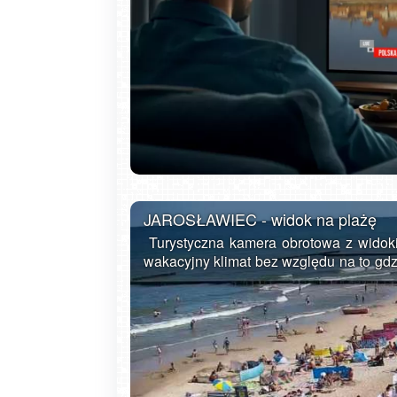
Gdańsk - Brzeźno molo
JAROSŁAWIEC - widok na plażę
Turystyczna kamera obrotowa z widoki
wakacyjny klimat bez względu na to gdzi
Jarosławiec to letniskowa wieś położ
Słowińskim nad Bałtykiem pomięd
rozbudowaną bazę noclegową i gastr
sezonie letnim. Dzięki szerokim plażom 
siebie. Jak na typową miejscowość tu
wiele. Oprócz zażywania kąpieli sło
Bałtyku, można tu odwiedzić Muzeum