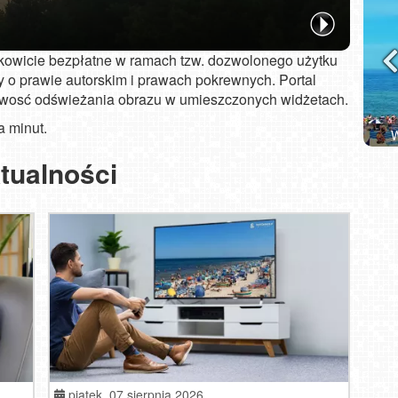
łkowicie bezpłatne w ramach tzw. dozwolonego użytku
 o prawie autorskim i prawach pokrewnych. Portal
iwosć odświeżania obrazu w umieszczonych widżetach.
a minut.
ki NOWOŚĆ
Władysławowo - widok na plażę - NOWOŚĆ
tualności
piątek,
07 sierpnia 2026