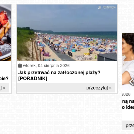
SOPO
Ma
wtorek,
04 sierpnia 2026
Jak przetrwać na zatłoczonej plaży?
pie?
[PORADNIK]
j »
przeczytaj »
piątek, 07 sierpnia 2026
Hotel z komorą normobaryczną nad
Pan
Jeziorem Mucharskim – czy to idealne
paki
miejsce na reset?
rek
przeczytaj »
Wido
WRO