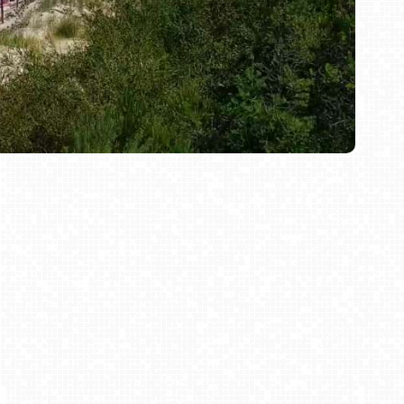
1838 roku. W pobliżu czyste, zielone lasy z licznymi
nadto, nieco na wschód znajduje się polodowcowe
ć żaglówkami bądź rowerkami wodnymi. Miejscowi
nnej, bądź wybrania się z całą rodziną do aquaparku.
ruszaj na urlop. Pozwól by nasza kamera pomogła Ci
Bielsko-Biała Plac Wojska Polskiego NOWOŚĆ