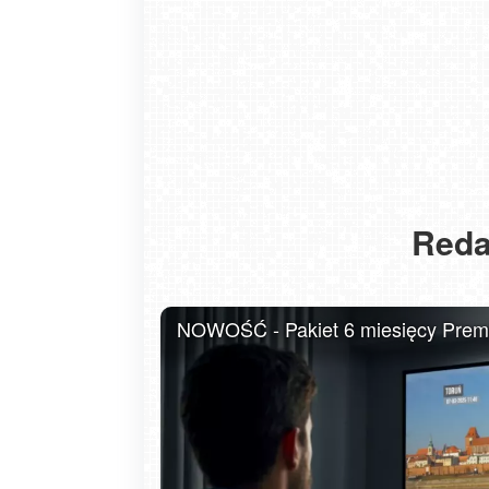
Reda
USTKA - widok z pylonu na plażę
NOWOŚĆ - Pakiet 6 miesięcy Premiu