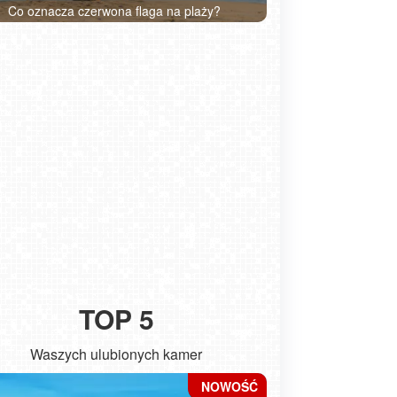
bez biletu?
rozpoznać śmierteln
TOP 5
Waszych ulubionych kamer