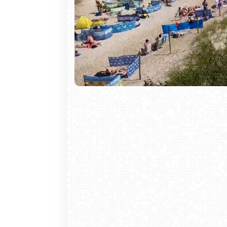
metrowej zabytkowej latarni morskiej z 
ścieżkami pieszymi i rowerowymi. Po
jezioro Wicko, gdzie można popływa
zachęcają także do uprawiania jazdy ko
Nie marnuj czasu. Sprawdź prognozę i 
przywołać wspomnienia z wakacji.
Krupówki - widok na deptak