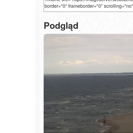
plażę w Kątach Rybackich [kamera n
Podgląd