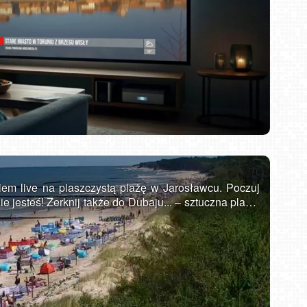
DZIWNÓW - widok na plażę
em live na piaszczystą plażę w Jarosławcu. Poczuj
e jesteś! Zerknij także do Dubaju... – sztuczna plaża.
ona w województwie zachodniopomorskim na Wybrzeżu
zy miastami Ustka i Darłowo. Posiada bardzo
onomiczną, co pozwala przyjąć rzesze turystów w
oraz sporej liczbie atrakcji każdy znajdzie tu coś dla
rystyczną, Jarosławiec ma do zaoferowania naprawdę
necznych na pięknej plaży, czy wodnej zabawie w
 Bursztynu, bądź oglądać wspaniałe widoki z 33