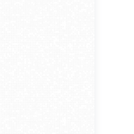
iniec SKI - stacja
Jastarnia - widok na
Stare Miasto
na deptak
zczoły - Pasieka
górna
Zatokę Pucką
ysoń NOWOŚĆ
Hotel Redyk