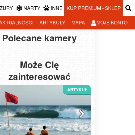
ZURY
NARTY
INNE
KUP PREMIUM - SKLEP
AKTUALNOŚCI
ARTYKUŁY
MAPA
MOJE KONTO
Polecane kamery
EGNA - widok na
STEGNA - nowe ujęcie
OLIN - widok na
Krynica Morska ul.
plażę
na plażę NOWOŚĆ
plażę
Marynarzy NOWOŚĆ
Może Cię
zainteresować
rmowe atrakcje nad Bałtykiem: Gdzie wejdziesz
Zanim wejdzies